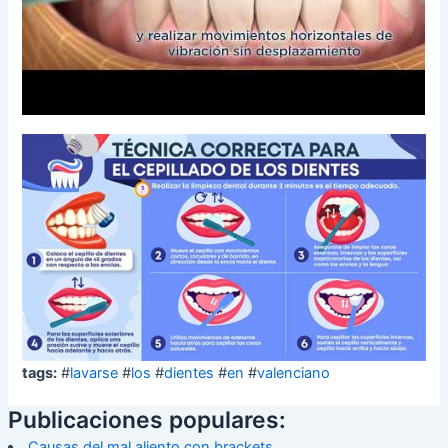
tags:
#
lavarse
#
los
#
dientes
#
en
#
valenciano
Publicaciones populares:
Causas del mal aliento con brackets