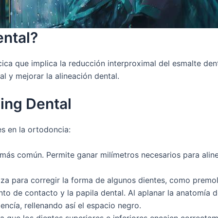
ental?
ca que implica la reducción interproximal del esmalte denta
l y mejorar la alineación dental.
ping Dental
es en la ortodoncia:
 más común. Permite ganar milímetros necesarios para alin
iza para corregir la forma de algunos dientes, como premol
to de contacto y la papila dental. Al aplanar la anatomía de
encía, rellenando así el espacio negro.
ta que los dientes superiores e inferiores encajen correct