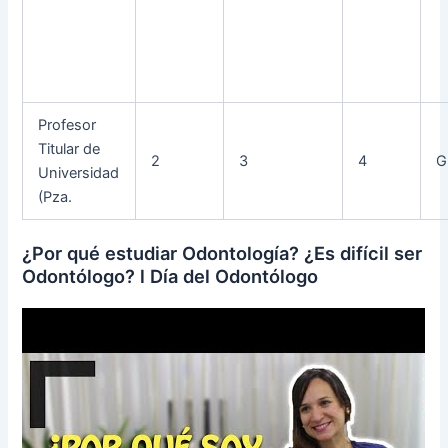
Profesor
Titular de
2
3
4
G
Universidad
(Pza.
¿Por qué estudiar Odontología? ¿Es difícil ser
Odontólogo? l Día del Odontólogo