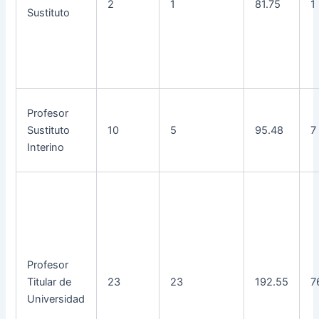
2
1
81.75
1
Sustituto
Profesor
Sustituto
10
5
95.48
7
Interino
Profesor
Titular de
23
23
192.55
7
Universidad