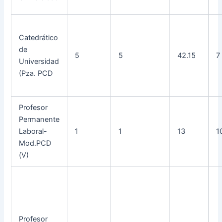
Catedrático
de
5
5
42.15
7
Universidad
(Pza. PCD
Profesor
Permanente
Laboral-
1
1
13
1
Mod.PCD
(V)
Profesor