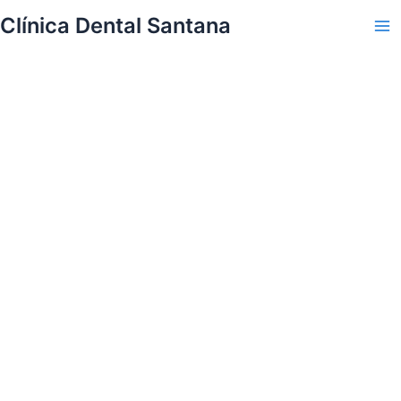
Skip
Clínica Dental Santana
to
Ma
content
Me