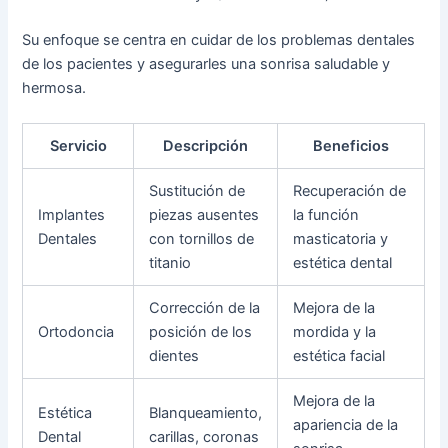
Su enfoque se centra en cuidar de los problemas dentales
de los pacientes y asegurarles una sonrisa saludable y
hermosa.
Servicio
Descripción
Beneficios
Sustitución de
Recuperación de
Implantes
piezas ausentes
la función
Dentales
con tornillos de
masticatoria y
titanio
estética dental
Corrección de la
Mejora de la
Ortodoncia
posición de los
mordida y la
dientes
estética facial
Mejora de la
Estética
Blanqueamiento,
apariencia de la
Dental
carillas, coronas