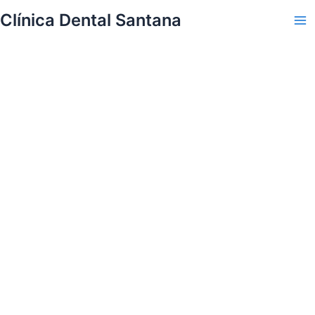
Skip
Clínica Dental Santana
to
Ma
content
Me